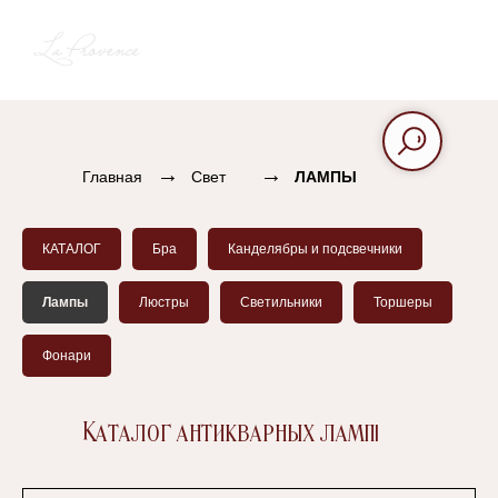
→
→
Главная
Свет
ЛАМПЫ
КАТАЛОГ
Бра
Канделябры и подсвечники
Лампы
Люстры
Светильники
Торшеры
Фонари
Каталог антикварных ламп
|