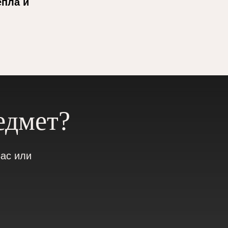
епла и
едмет?
ас или