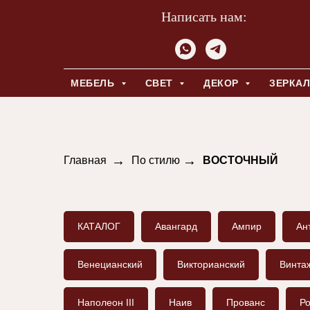
Написать нам:
МЕБЕЛЬ
СВЕТ
ДЕКОР
ЗЕРКА
→
→
Главная
По стилю
ВОСТОЧНЫЙ
КАТАЛОГ
Авангард
Ампир
Ан
Венецианский
Викторианский
Винта
Наполеон III
Наив
Прованс
Ро