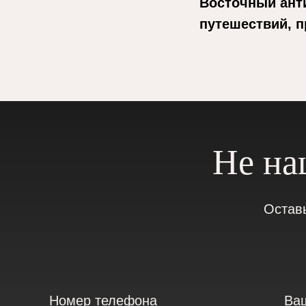
Восточный ант
путешествий, п
Не на
Остав
Номер телефона
Ва