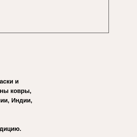
аски и
ены ковры,
ии, Индии,
адицию.