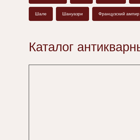
Шале
Шануазри
Французский ампир
Каталог антикварн