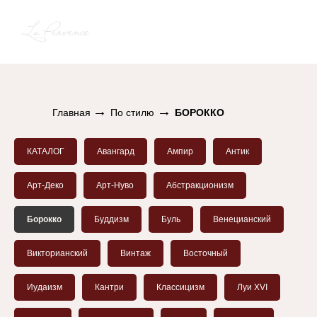
→
→
Главная
По стилю
БОРОККО
КАТАЛОГ
Авангард
Ампир
Антик
Арт-Деко
Арт-Нуво
Абстракционизм
Борокко
Буддизм
Буль
Венецианский
Викторианский
Винтаж
Восточный
Иудаизм
Кантри
Классицизм
Луи XVI