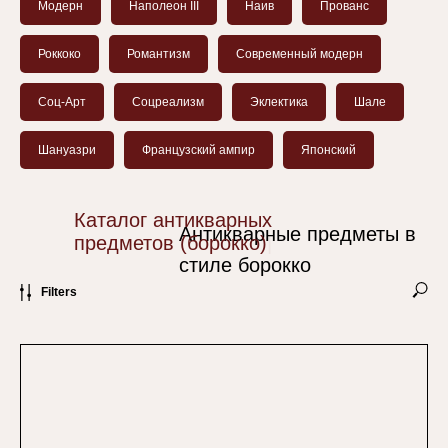
Модерн
Наполеон III
Наив
Прованс
Роккоко
Романтизм
Современный модерн
Соц-Арт
Соцреализм
Эклектика
Шале
Шануазри
Французский ампир
Японский
Каталог антикварных
Антикварные предметы в
предметов (борокко)
|
стиле борокко
Filters