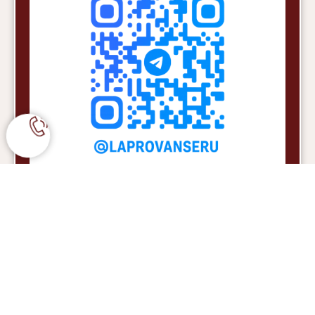
Если у Вас остались вопросы по оформлению заказа
оплате и доставке -
Вы можете нам позвонить по номеру: +7 977 480 61
32
или написать на почту или в мессенджер
WhatsApp