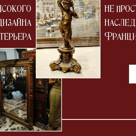
ысокого
не прос
дизайна
наслед
терьера
Франци