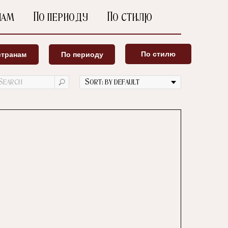
нам
По периоду
По стилю
По стилю
странам
По периоду