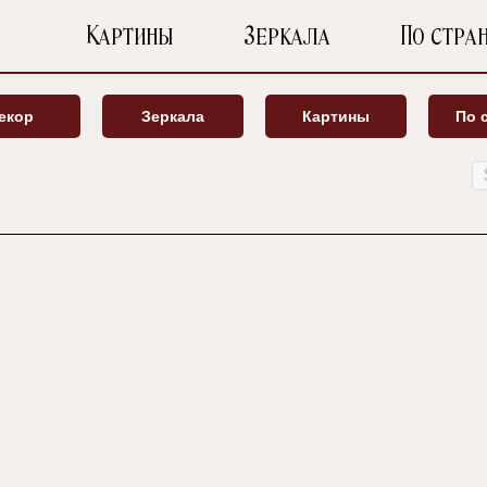
Картины
Зеркала
По стра
екор
Зеркала
Картины
По 