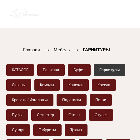
→
→
Главная
Мебель
ГАРНИТУРЫ
КАТАЛОГ
Банкетки
Буфет
Гарнитуры
Диваны
Комоды
Консоль
Кресла
Кровати / Изголовья
Подставки
Полки
Пуфы
Секретер
Столы
Стулья
Сундук
Табуреты
Трюмо