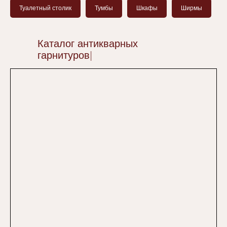
Антикв
Туалетный столик
Тумбы
Шкафы
Ширмы
Каталог антикварных
гарнитуров
|