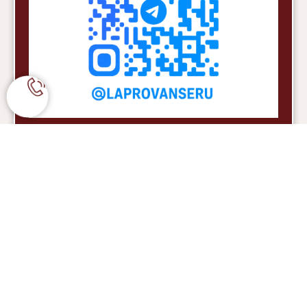
Если у Вас остались вопросы по оформлению заказа
оплате и доставке -
Вы можете нам позвонить по номеру: +7 977 480 61
32
или написать на почту или в мессенджер
WhatsApp
Благодарим, что Вы с нами!