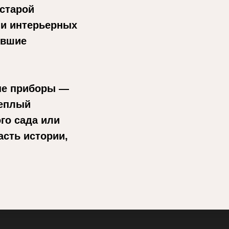
 старой
 и интерьерных
ившие
ые приборы —
теплый
го сада или
сть истории,