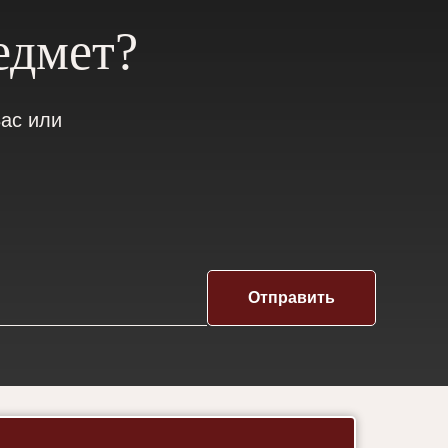
едмет?
ас или
Отправить