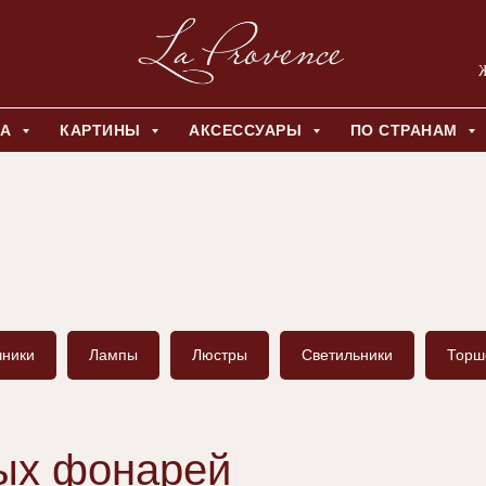
Ж
ЛА
КАРТИНЫ
АКСЕССУАРЫ
ПО СТРАНАМ
чники
Лампы
Люстры
Светильники
Торш
ных фонарей
|