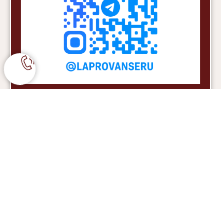
Если у Вас остались вопросы по оформлению заказа
оплате и доставке -
Вы можете нам позвонить по номеру: +7 977 480 61
32
или написать на почту или в мессенджер
WhatsApp
Благодарим, что Вы с нами!