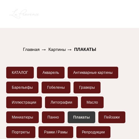
→
→
Главная
Картины
ПЛАКАТЫ
КАТАЛОГ
Акварель
Антикварные картины
Барельефы
Гобелены
Гравюры
Иллюстрации
Литографии
Масло
Миниатюры
Панно
Плакаты
Пейзажи
Портреты
Рамки / Рамы
Репродукции