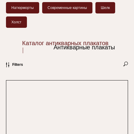
Натюрморты
Современные картины
Шелк
Холст
Каталог антикварных плакатов
Антикварные плакаты
|
Filters