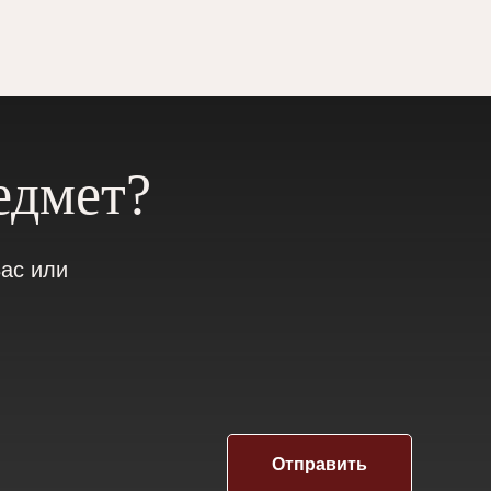
едмет?
ас или
Отправить