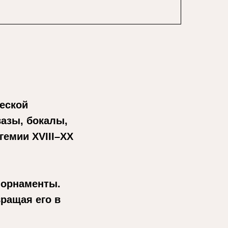
ческой
вазы, бокалы,
емии XVIII–XX
 орнаменты.
вращая его в