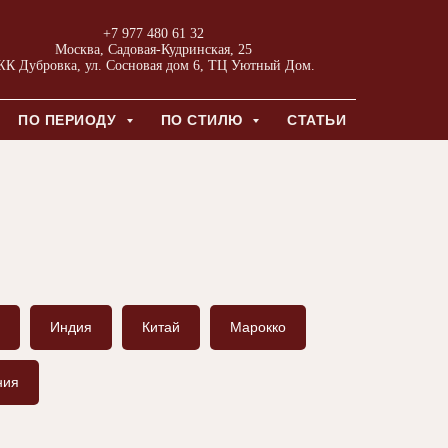
+7 977 480 61 32
Москва, Садовая-Кудринская, 25
К Дубровка, ул. Сосновая дом 6, ТЦ Уютный Дом.
ПО ПЕРИОДУ
ПО СТИЛЮ
СТАТЬИ
и
Индия
Китай
Марокко
ния