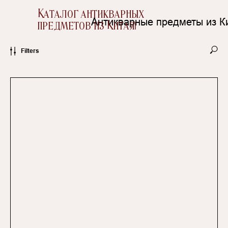
Каталог антикварных
Антикварные предметы из К
предметов из Китая
|
Filters