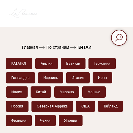
→
→
Главная
По странам
КИТАЙ
КАТАЛОГ
Англия
Ватикан
Германия
Голландия
Израиль
Италия
Иран
Индия
Китай
Марокко
Монако
Россия
Северная Африка
США
Тайланд
Франция
Чехия
Япония