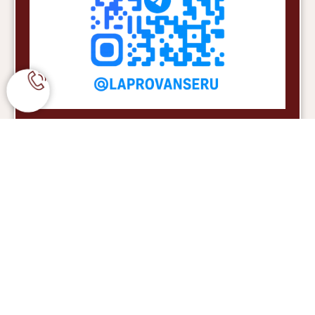
Если у Вас остались вопросы по оформлению заказа
оплате и доставке -
Вы можете нам позвонить по номеру: +7 977 480 61
32
или написать на почту или в мессенджер
WhatsApp
Благодарим, что Вы с нами!