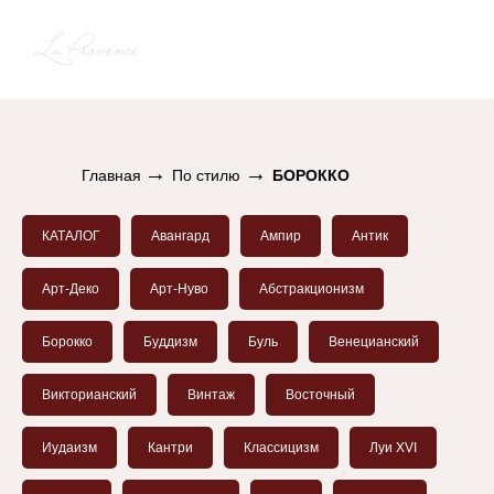
→
→
Главная
По стилю
БОРОККО
КАТАЛОГ
Авангард
Ампир
Антик
Арт-Деко
Арт-Нуво
Абстракционизм
Борокко
Буддизм
Буль
Венецианский
Викторианский
Винтаж
Восточный
Иудаизм
Кантри
Классицизм
Луи XVI