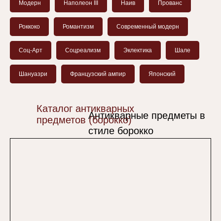
Модерн
Наполеон III
Наив
Прованс
Роккоко
Романтизм
Современный модерн
Соц-Арт
Соцреализм
Эклектика
Шале
Шануазри
Французский ампир
Японский
Каталог антикварных
Антикварные предметы в
предметов (борокко)
|
стиле борокко